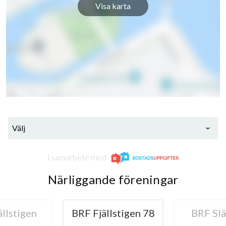
Visa karta
Välj
I samarbete med
Närliggande föreningar
llstigen
BRF Fjällstigen 78
BRF Slä