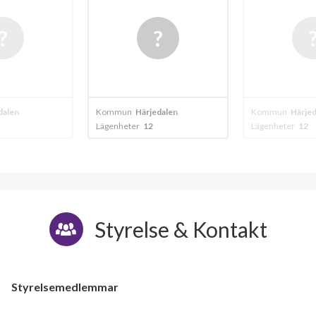
alen
Kommun
Härjedalen
Kommun
Härjed
Lägenheter
12
Lägenheter
12
Styrelse & Kontakt
Styrelsemedlemmar