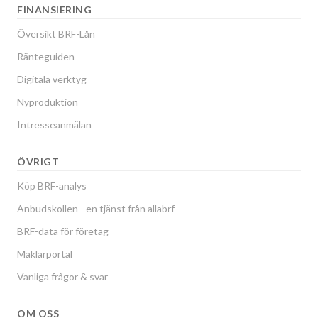
FINANSIERING
Översikt BRF-Lån
Ränteguiden
Digitala verktyg
Nyproduktion
Intresseanmälan
ÖVRIGT
Köp BRF-analys
Anbudskollen - en tjänst från allabrf
BRF-data för företag
Mäklarportal
Vanliga frågor & svar
OM OSS