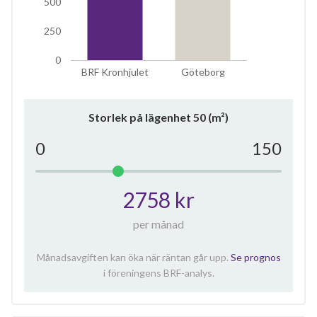
500
250
0
BRF Kronhjulet
Göteborg
Storlek på lägenhet
50
(m²)
0
150
2758 kr
per månad
Månadsavgiften kan öka när räntan går upp.
Se prognos
i föreningens BRF-analys.