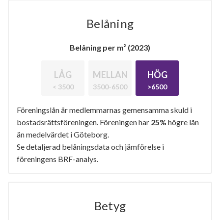
Belåning
Belåning per m² (2023)
LÅG
MELLAN
HÖG
< 3500
3500-6500
>6500
Föreningslån är medlemmarnas gemensamma skuld i
bostadsrättsföreningen. Föreningen har
25%
högre lån
än medelvärdet i Göteborg.
Se detaljerad belåningsdata och jämförelse i
föreningens BRF-analys.
Betyg