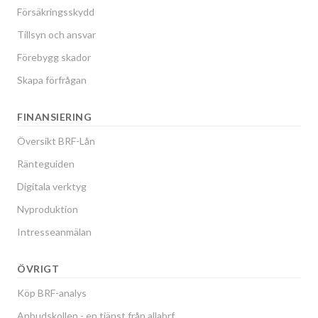
Försäkringsskydd
Tillsyn och ansvar
Förebygg skador
Skapa förfrågan
FINANSIERING
Översikt BRF-Lån
Ränteguiden
Digitala verktyg
Nyproduktion
Intresseanmälan
ÖVRIGT
Köp BRF-analys
Anbudskollen - en tjänst från allabrf