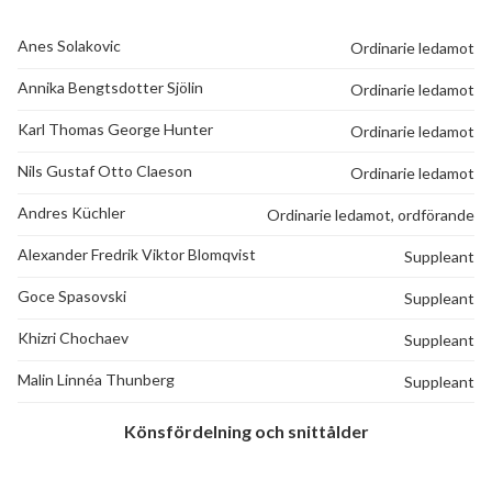
Anes Solakovic
Ordinarie ledamot
77
Annika Bengtsdotter Sjölin
Ordinarie ledamot
Karl Thomas George Hunter
Ordinarie ledamot
lägenheter
Nils Gustaf Otto Claeson
Ordinarie ledamot
Andres Küchler
Ordinarie ledamot, ordförande
Alexander Fredrik Viktor Blomqvist
Suppleant
Goce Spasovski
Suppleant
Khizri Chochaev
Suppleant
Malin Linnéa Thunberg
Suppleant
Könsfördelning och snittålder