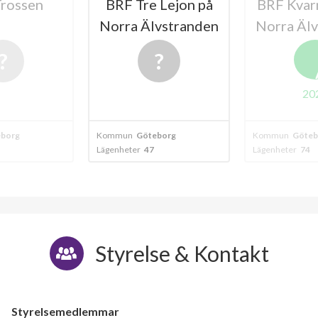
 Lejon på
BRF Kvarnliden på
HSB BRF 
vstranden
Norra Älvstranden
Göte
A
2024
borg
Kommun
Göteborg
Kommun
Göteb
Lägenheter
74
Lägenheter
55
Styrelse & Kontakt
Styrelsemedlemmar