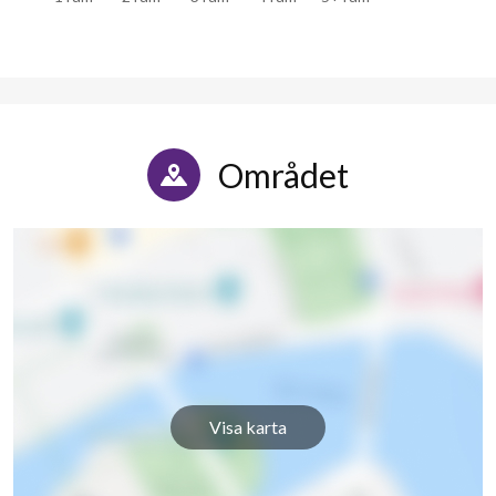
Området
Visa karta