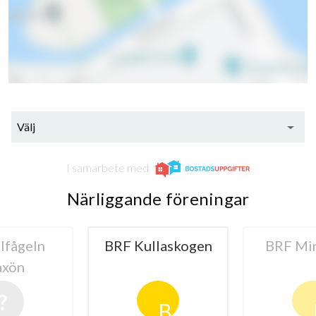
Välj
I samarbete med
Närliggande föreningar
laskogen
BRF Minören 1
BRF Skut
B
B