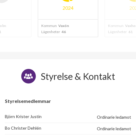
024
2024
20
n
Kommun
Vaxholm
Kommun
Vaxho
Lägenheter
61
Lägenheter
101
Styrelse & Kontakt
72
Styrelsemedlemmar
lägenheter
Björn Krister Justin
Ordinarie ledamot
Bo Christer Dehlén
Ordinarie ledamot