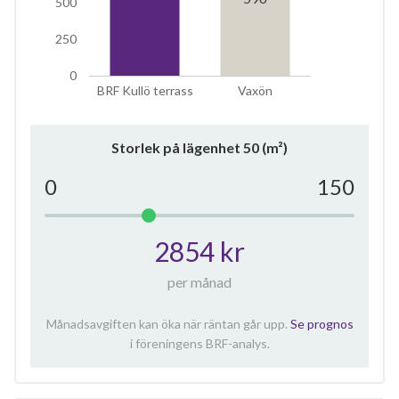
500
250
0
BRF Kullö terrass
Vaxön
Storlek på lägenhet
50
(m²)
0
150
2854 kr
per månad
Månadsavgiften kan öka när räntan går upp.
Se prognos
i föreningens BRF-analys.