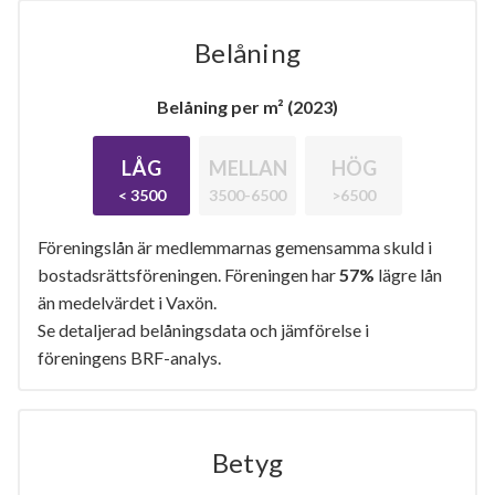
Belåning
Belåning per m² (2023)
LÅG
MELLAN
HÖG
< 3500
3500-6500
>6500
Föreningslån är medlemmarnas gemensamma skuld i
bostadsrättsföreningen. Föreningen har
57%
lägre lån
än medelvärdet i Vaxön.
Se detaljerad belåningsdata och jämförelse i
föreningens BRF-analys.
Betyg