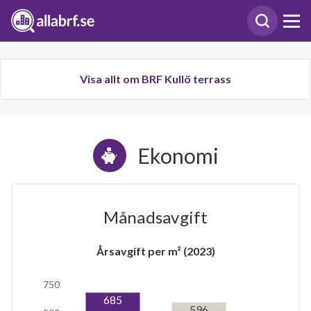
Visa allt om BRF Kullö terrass
Ekonomi
Månadsavgift
Årsavgift per m² (2023)
750
685
596