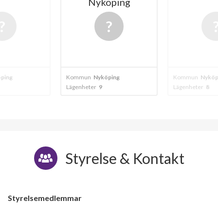
Nyköping
ping
Kommun
Nyköping
Kommun
Nyköp
Lägenheter
9
Lägenheter
8
Styrelse & Kontakt
Styrelsemedlemmar