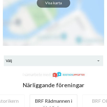
Visa karta
Välj
I samarbete med
Närliggande föreningar
torikern
BRF Rådmannen i
BRF O