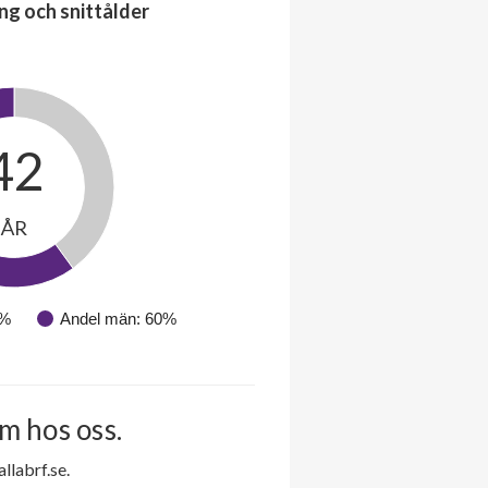
ng och snittålder
42
ÅR
0%
Andel män: 60%
m hos oss.
labrf.se.