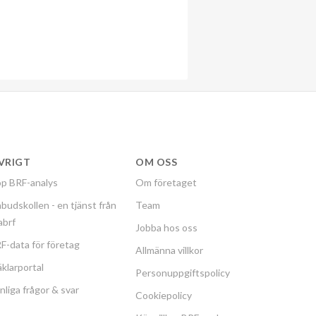
VRIGT
OM OSS
p BRF-analys
Om företaget
budskollen - en tjänst från
Team
labrf
Jobba hos oss
F-data för företag
Allmänna villkor
klarportal
Personuppgiftspolicy
nliga frågor & svar
Cookiepolicy