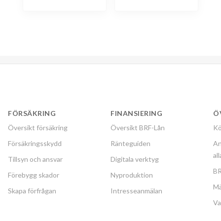
FÖRSÄKRING
FINANSIERING
Ö
Översikt försäkring
Översikt BRF-Lån
Kö
Försäkringsskydd
Ränteguiden
An
al
Tillsyn och ansvar
Digitala verktyg
BR
Förebygg skador
Nyproduktion
Mä
Skapa förfrågan
Intresseanmälan
Va