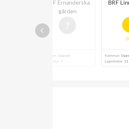
kispalatset
BRF Ernanderska
BRF Lin
gården
2
sala
Kommun
Uppsala
Kommun
Upps
Lägenheter
7
Lägenheter
11