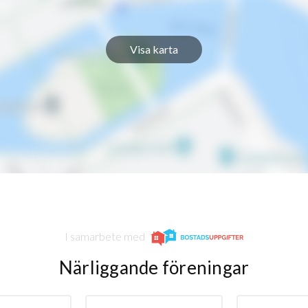
Visa karta
I samarbete med
Närliggande föreningar