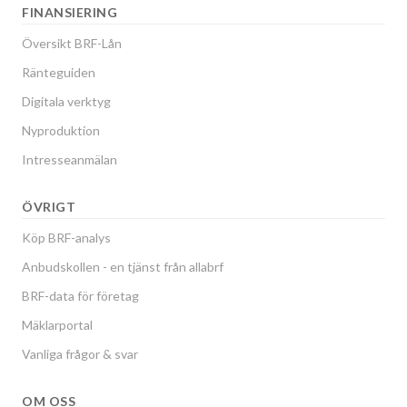
FINANSIERING
Översikt BRF-Lån
Ränteguiden
Digitala verktyg
Nyproduktion
Intresseanmälan
ÖVRIGT
Köp BRF-analys
Anbudskollen - en tjänst från allabrf
BRF-data för företag
Mäklarportal
Vanliga frågor & svar
OM OSS