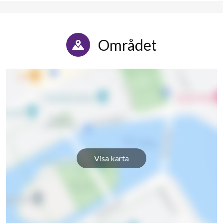
Området
Visa karta