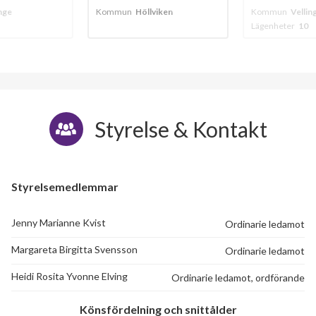
viken
Kommun
Vellinge
Kommun
Höllvi
Lägenheter
10
Lägenheter
4
Styrelse & Kontakt
Styrelsemedlemmar
Jenny Marianne Kvist
Ordinarie ledamot
Margareta Birgitta Svensson
Ordinarie ledamot
Heidi Rosita Yvonne Elving
Ordinarie ledamot, ordförande
Könsfördelning och snittålder