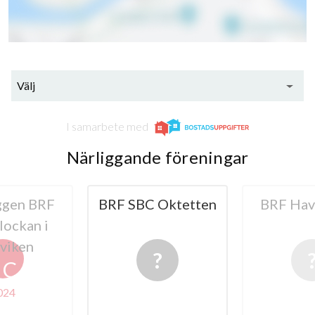
lägenheter
Välj
I samarbete med
Närliggande föreningar
 Oktetten
BRF Havsdoften
BRF 
20