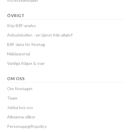
Intresseanmälan
ÖVRIGT
Köp BRF-analys
Anbudskollen - en tjänst från allabrf
BRF-data för företag
Mäklarportal
Vanliga frågor & svar
OM OSS
Om företaget
Team
Jobba hos oss
Allmänna villkor
Personuppgiftspolicy