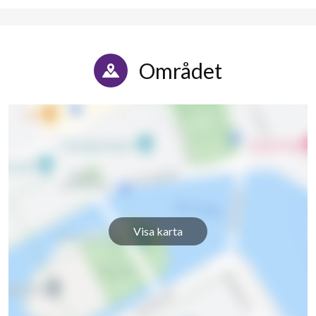
Området
Visa karta
32