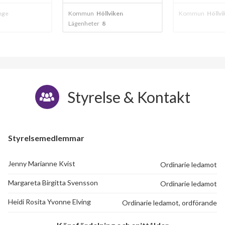
viken
Kommun
Höllviken
Kommun
Vellin
Lägenheter
14
Styrelse & Kontakt
Styrelsemedlemmar
Jenny Marianne Kvist
Ordinarie ledamot
Margareta Birgitta Svensson
Ordinarie ledamot
Heidi Rosita Yvonne Elving
Ordinarie ledamot, ordförande