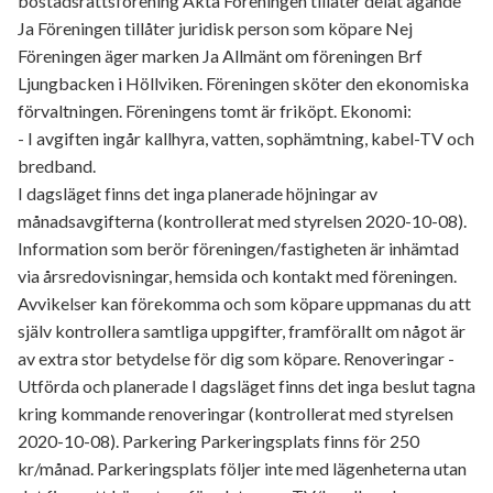
bostadsrättsförening Äkta Föreningen tillåter delat ägande
Ja Föreningen tillåter juridisk person som köpare Nej
Föreningen äger marken Ja Allmänt om föreningen Brf
Ljungbacken i Höllviken. Föreningen sköter den ekonomiska
förvaltningen. Föreningens tomt är friköpt. Ekonomi:
- I avgiften ingår kallhyra, vatten, sophämtning, kabel-TV och
bredband.
I dagsläget finns det inga planerade höjningar av
månadsavgifterna (kontrollerat med styrelsen 2020-10-08).
Information som berör föreningen/fastigheten är inhämtad
via årsredovisningar, hemsida och kontakt med föreningen.
Avvikelser kan förekomma och som köpare uppmanas du att
själv kontrollera samtliga uppgifter, framförallt om något är
av extra stor betydelse för dig som köpare. Renoveringar -
Utförda och planerade I dagsläget finns det inga beslut tagna
kring kommande renoveringar (kontrollerat med styrelsen
2020-10-08). Parkering Parkeringsplats finns för 250
kr/månad. Parkeringsplats följer inte med lägenheterna utan