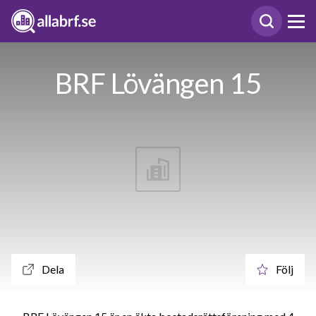
BRF Lövängen 15
Dela
Följ