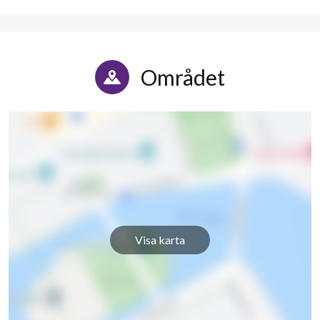
Området
4
lägenheter
Visa karta