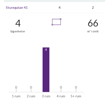
Sturegatan 41
4
2
4
0
0
0
0
0
0
0
0
1 rum
2 rum
3 rum
4 rum
5+ rum