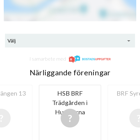
Välj
I samarbete med
Närliggande föreningar
 BRF
BRF Syrenen 17
BRF H
ården i
varna