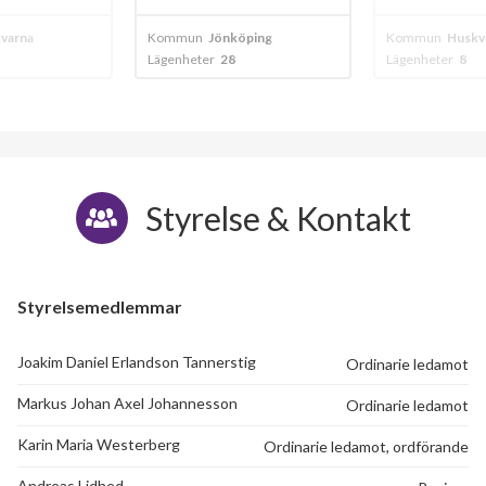
öping
Kommun
Huskvarna
Kommun
Jönkö
Lägenheter
8
Lägenheter
10
Styrelse & Kontakt
Styrelsemedlemmar
Joakim Daniel Erlandson Tannerstig
Ordinarie ledamot
Markus Johan Axel Johannesson
Ordinarie ledamot
Karin Maria Westerberg
Ordinarie ledamot, ordförande
Andreas Lidhed