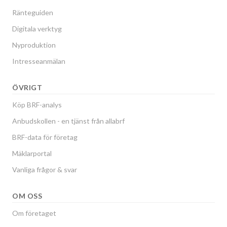
Ränteguiden
Digitala verktyg
Nyproduktion
Intresseanmälan
ÖVRIGT
Köp BRF-analys
Anbudskollen - en tjänst från allabrf
BRF-data för företag
Mäklarportal
Vanliga frågor & svar
OM OSS
Om företaget