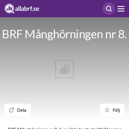
BRF Månghörningen nr 8.
Dela
Följ