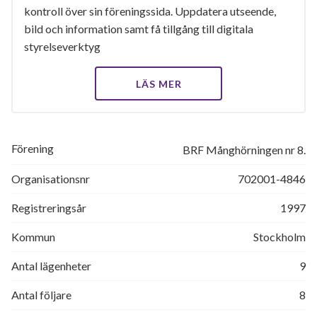
kontroll över sin föreningssida. Uppdatera utseende,
bild och information samt få tillgång till digitala
styrelseverktyg
LÄS MER
Förening
BRF Månghörningen nr 8.
Organisationsnr
702001-4846
Registreringsår
1997
Kommun
Stockholm
Antal lägenheter
9
Antal följare
8