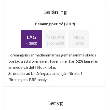
Belåning
Belåning per m² (2019)
LÅG
MELLAN
HÖG
< 3500
3500-6500
>6500
Föreningslån är medlemmarnas gemensamma skuld i
bostadsrättsföreningen. Föreningen har
62%
lägre lån
än medelvärdet i Stockholm.
Se detaljerad belåningsdata och jämförelse i
föreningens BRF-analys.
Betyg