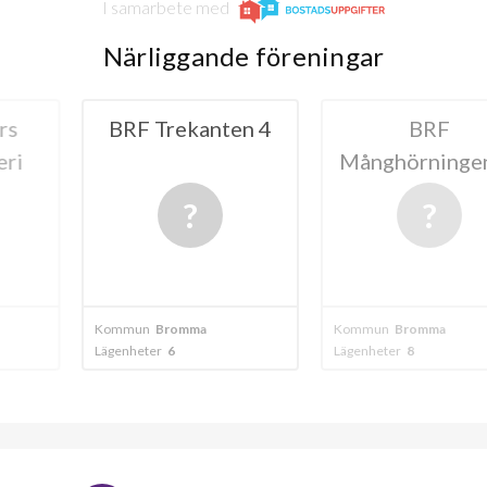
I samarbete med
Närliggande föreningar
kanten 4
BRF
BRF Tre
Månghörningen nr
9
mma
Kommun
Bromma
Kommun
Brom
Lägenheter
8
Lägenheter
5