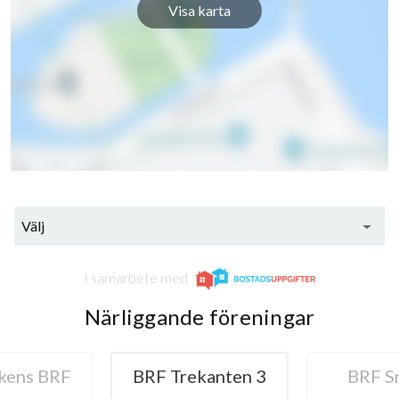
Visa karta
Välj
I samarbete med
Närliggande föreningar
kens BRF
BRF Trekanten 3
BRF S