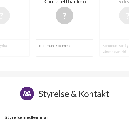
Kantarellbacken
Rik
yrka
Kommun
Botkyrka
Kommun
Botky
Lägenheter
46
Styrelse & Kontakt
Styrelsemedlemmar