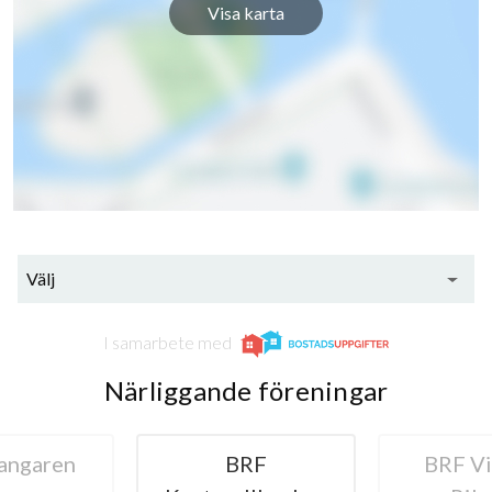
Visa karta
Välj
I samarbete med
Närliggande föreningar
angaren
BRF
BRF Vi