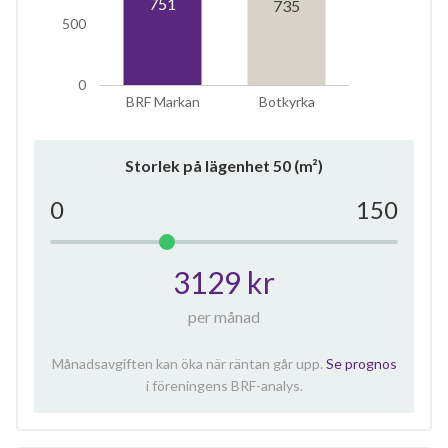
751
735
500
0
BRF Markan
Botkyrka
Storlek på lägenhet
50
(m²)
0
150
3129 kr
per månad
Månadsavgiften kan öka när räntan går upp.
Se prognos
i föreningens BRF-analys.