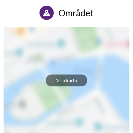
Området
Visa karta