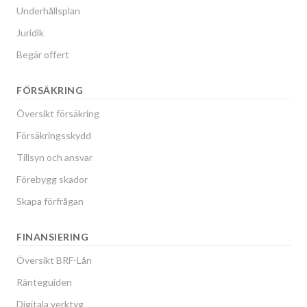
Underhållsplan
Juridik
Begär offert
FÖRSÄKRING
Översikt försäkring
Försäkringsskydd
Tillsyn och ansvar
Förebygg skador
Skapa förfrågan
FINANSIERING
Översikt BRF-Lån
Ränteguiden
Digitala verktyg