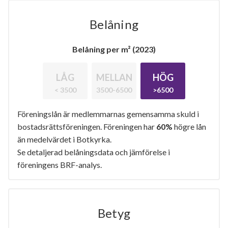
Belåning
Belåning per m² (2023)
LÅG
MELLAN
HÖG
< 3500
3500-6500
>6500
Föreningslån är medlemmarnas gemensamma skuld i
bostadsrättsföreningen. Föreningen har
60%
högre lån
än medelvärdet i Botkyrka.
Se detaljerad belåningsdata och jämförelse i
föreningens BRF-analys.
Betyg