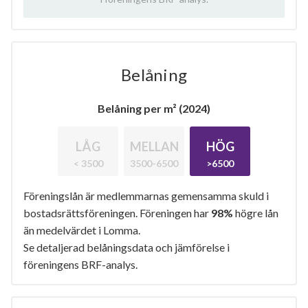
Belåning
Belåning per m² (2024)
LÅG
MELLAN
HÖG
< 3500
3500-6500
>6500
Föreningslån är medlemmarnas gemensamma skuld i
bostadsrättsföreningen. Föreningen har
98%
högre lån
än medelvärdet i Lomma.
Se detaljerad belåningsdata och jämförelse i
föreningens BRF-analys.