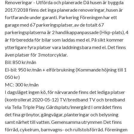
Renoveringar - Utförda och planerade Då husen är byggda
2017/2018 finns det inga planerade renoveringar, husen är
fortfarande under garanti. Parkering Föreningen har ett
garage med 67 parkeringsplatser, av de totalt 67
parkeringsplatserna är 2 handikappanpassade (Hkp-plats), 4
är förberedda för bilar som laddas med el. På sikt kommer
ytterligare fyra platser vara laddningsbara med el. Det finns
även platser för 3 motorcyklar.
Bil: 850 kr/mån
El-bil: 950 kr/mån + elförbrukning (Kommande höjning till 1
050 kr)
MC: 300 kr/mån
I dagsläget ingen kö, för närvarande finns det lediga platser
(kontrollerat 2020-05-12) TV/bredband TV och bredband
via Telia Triple Play. Gårdsplats/innergård I området finns
det fina grönytor, gångvägar, planteringar och belysning
samt närhet till vatten. Gemensamma utrymmen Det finns
förråd, cykelrum, barnvagns- och rullstolsförråd. Föreningen