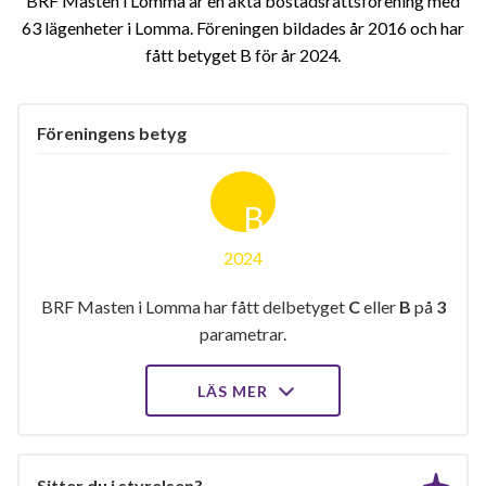
BRF Masten i Lomma är en äkta bostadsrättsförening med
63 lägenheter i Lomma. Föreningen bildades år 2016 och har
fått betyget B för år 2024
Föreningens betyg
B
2024
BRF Masten i Lomma har fått delbetyget
C
eller
B
på
3
parametrar.
LÄS MER
Sitter du i styrelsen?