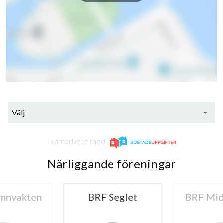
Välj
I samarbete med
Närliggande föreningar
mnvakten
BRF Seglet
BRF Mid