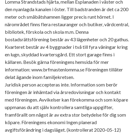
Lomma Strandstads hjärta, mellan Esplanaden i väster och
den nyanlagda kanalen i öster. Till badstranden är det ca 200
meter och småbåtshamnen ligger precis runt hörnet. I
närområdet finns flera restauranger och butiker, vårdcentral,
bibliotek, förskola och skola m.m. Denna
bostadsrättsförening består av 43 lägenheter och 20 gathus.
Kvarteret består av 4 byggnader i två till fyra våningar kring
en lugn, skyddad kvartersgård. Ett stort garage finns i
källaren. Besök gärna föreningens hemsida för mer
information: www.brfmastenlomma.se Föreningen tillåter
delat ägande inom familjekretsen.
Juridisk person accepteras inte. Information som berör
föreningen är inhämtad via årsredovisningar och kontakt
med föreningen. Avvikelser kan förekomma och som köpare
uppmanas du att själv kontrollera samtliga uppgifter,
framförallt om något är av extra stor betydelse för dig som
köpare. Föreningens ekonomi Ingen planerad
avgiftsförändring i dagsläget. (kontrollerat 2020-05-12)