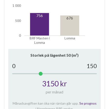
1 000
756
676
500
0
BRF Masten i
Lomma
Lomma
Storlek på lägenhet
50
(m²)
0
150
3150 kr
per månad
Månadsavgiften kan öka när räntan går upp.
Se prognos
i föreningens BRF-analys.