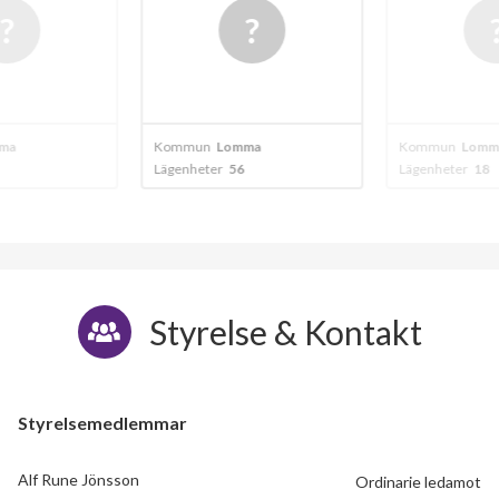
ma
Kommun
Lomma
Kommun
Lomm
Lägenheter
56
Lägenheter
18
Styrelse & Kontakt
Styrelsemedlemmar
Alf Rune Jönsson
Ordinarie ledamot