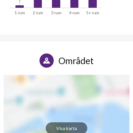
1 rum
2 rum
3 rum
4 rum
5+ rum
Området
Visa karta