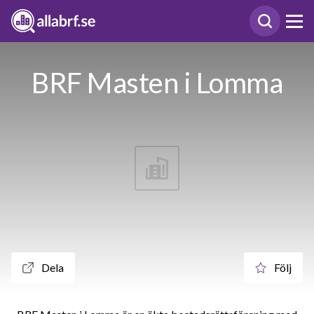
BRF Masten i Lomma
Dela
Följ