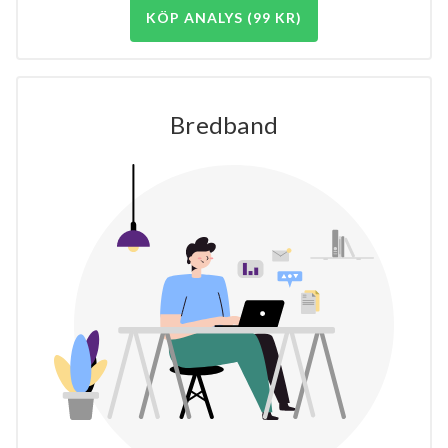
KÖP ANALYS (99 KR)
Bredband