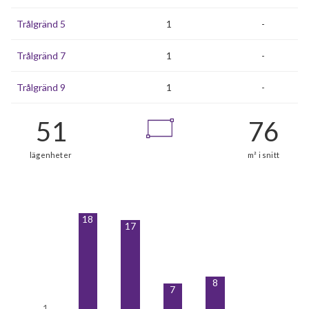
Trålgränd 5
1
-
Trålgränd 7
1
-
Trålgränd 9
1
-
18
17
8
7
1
1