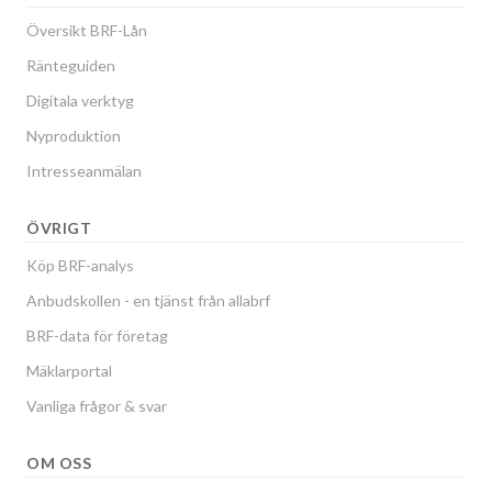
Översikt BRF-Lån
Ränteguiden
Digitala verktyg
Nyproduktion
Intresseanmälan
ÖVRIGT
Köp BRF-analys
Anbudskollen - en tjänst från allabrf
BRF-data för företag
Mäklarportal
Vanliga frågor & svar
OM OSS