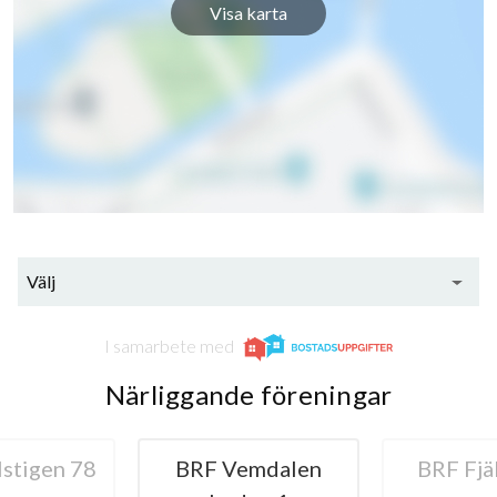
Visa karta
Välj
I samarbete med
Närliggande föreningar
lstigen 78
BRF Vemdalen
BRF Fjä