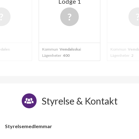
Lodge 1
edalen
Kommun
Vemdalsskalet
Kommun
Vemda
Lägenheter
400
Lägenheter
2
Styrelse & Kontakt
Styrelsemedlemmar