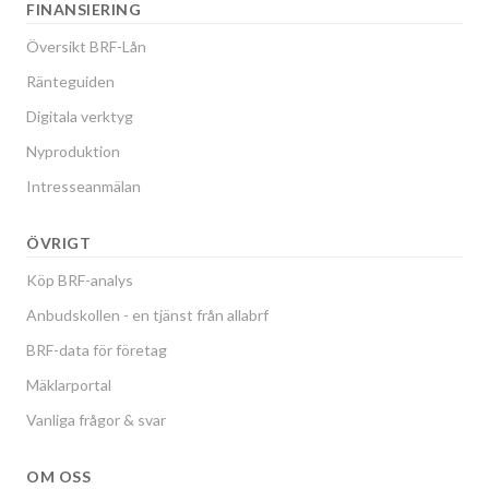
FINANSIERING
Översikt BRF-Lån
Ränteguiden
Digitala verktyg
Nyproduktion
Intresseanmälan
ÖVRIGT
Köp BRF-analys
Anbudskollen - en tjänst från allabrf
BRF-data för företag
Mäklarportal
Vanliga frågor & svar
OM OSS