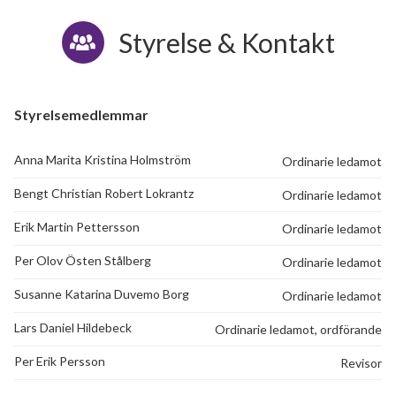
Styrelse & Kontakt
Styrelsemedlemmar
Anna Marita Kristina Holmström
Ordinarie ledamot
Bengt Christian Robert Lokrantz
Ordinarie ledamot
Erik Martin Pettersson
Ordinarie ledamot
Per Olov Östen Stålberg
Ordinarie ledamot
Susanne Katarina Duvemo Borg
Ordinarie ledamot
3
Lars Daniel Hildebeck
Ordinarie ledamot, ordförande
Per Erik Persson
Revisor
lägenheter
m²