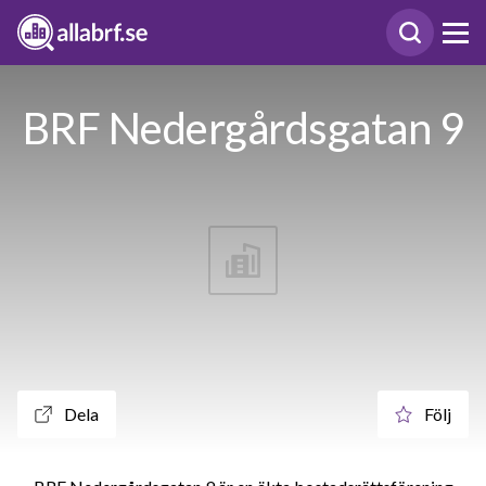
BRF Nedergårdsgatan 9
Dela
Följ