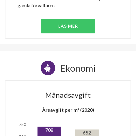
gamla förvaltaren
LÄS MER
Ekonomi
Månadsavgift
Årsavgift per m² (2020)
750
708
652