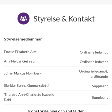
Styrelse & Kontakt
Styrelsemedlemmar
Emelie Elisabeth Alm
Ordinarie ledamot
Àrni Heidar Geirsson
Ordinarie ledamot
Ordinarie ledamot,
Johan Marcus Holmberg
ordförande
Sigrídur Sunna Gunnarsdóttir
Suppleant
Therese Ann-Charlotte Isabelle
Suppleant
Dahl
Könsfördelning och snittålder