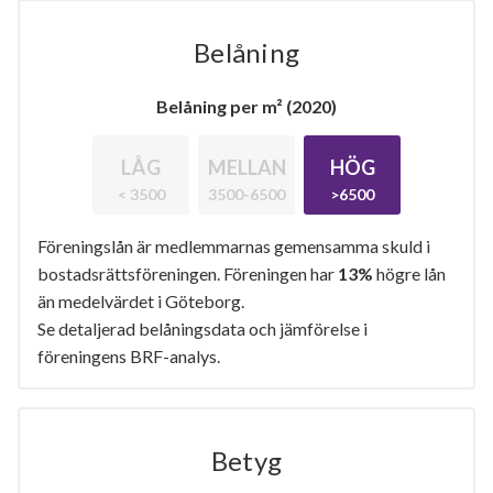
Belåning
Belåning per m² (2020)
LÅG
MELLAN
HÖG
< 3500
3500-6500
>6500
Föreningslån är medlemmarnas gemensamma skuld i
bostadsrättsföreningen. Föreningen har
13%
högre lån
än medelvärdet i Göteborg.
Se detaljerad belåningsdata och jämförelse i
föreningens BRF-analys.
Betyg