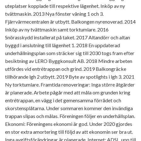
uteplatser kopplade till respektive lägenhet. Inköp av ny
tvättmaskin. 2013 Nya fönster våning 1 och 3.
Fjärrvärmecentralen är utbytt. Balkongen nyrenoverad. 2014
Inköp av ny tvättmaskin samt torktumlare. 2016
Snörasskydd installerat på taket. 2017 Altandörr och altan
byggd i anslutning till lägenhet 1. 2018 En uppdaterad
underhållningsplan som sträcker sig till 2030 togs fram efter
besiktning av LERO Byggkonsult AB. 2018 Mindre arbeten
utfördes vid entrétrappan och grind. 2019 Balkongräcke
tillhörande lgh 2 utbytt. 2019 Byte av spotlights i lgh 3. 2021
Ny torktumlare. Framtida renoveringar: Inga större åtgärder
är planerade. Arbete pågår med att måla om grunden kring
entrétrappan, en vägg i det gemensamma förrådet och
skorstensplåtarna. Under sommaren kommer den invändiga
trappan slipas och målas. Föreningen följer en underhållsplan.
Ekonomi: Föreningens ekonomi är god. Under 2020 gjordes
en stor extra amortering till följd av att ekonomin ser bra ut.
Inga avgiftsförändringar är planerade. Internet: ADSL, upp till