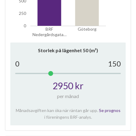
500
250
0
BRF
Göteborg
Nedergårdsgata…
Storlek på lägenhet
50
(m²)
0
150
2950 kr
per månad
Månadsavgiften kan öka när räntan går upp.
Se prognos
i föreningens BRF-analys.