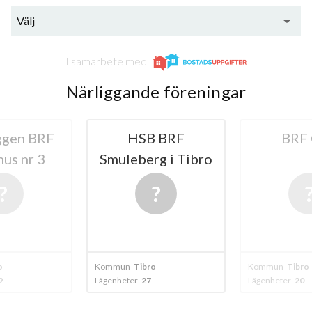
Välj
lägenheter
I samarbete med
Närliggande föreningar
ggen BRF
HSB BRF
BRF 
us nr 3
Smuleberg i Tibro
o
Kommun
Tibro
Kommun
Tibro
9
Lägenheter
27
Lägenheter
20