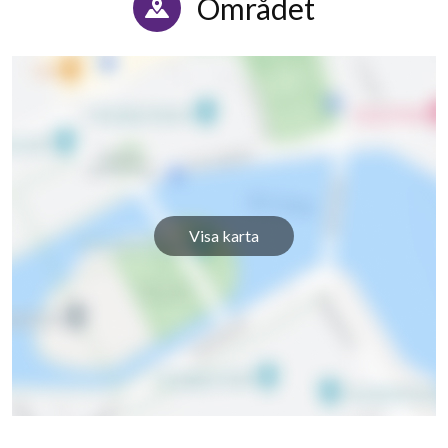
Området
Visa karta
18