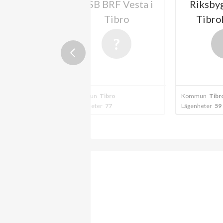
B BRF
HSB BRF Vesta i
Riksby
gården i
Tibro
Tibro
kövde
övde
Kommun
Tibro
Kommun
Tibr
1
Lägenheter
77
Lägenheter
59