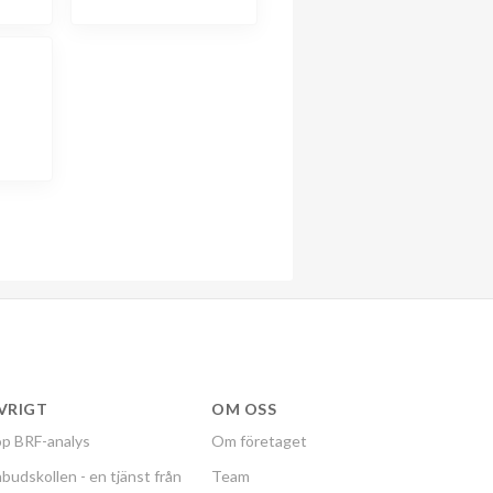
VRIGT
OM OSS
p BRF-analys
Om företaget
budskollen - en tjänst från
Team