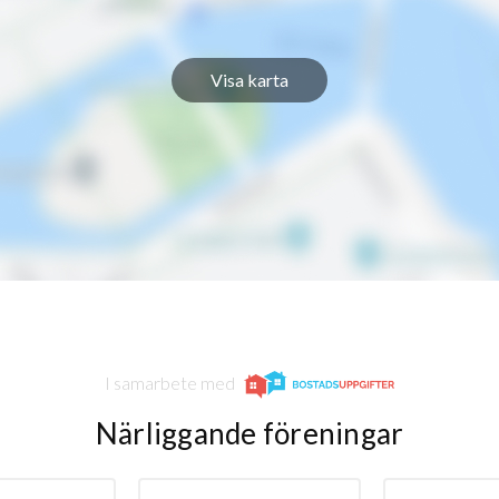
Visa karta
I samarbete med
Närliggande föreningar