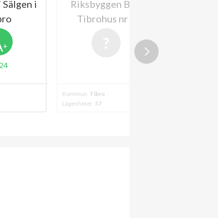
Sälgen i
Riksbyggen BRF
BRF C
bro
Tibrohus nr 1
A
+
24
Kommun
Tibro
Kommun
Tibro
Lägenheter
57
Lägenheter
20