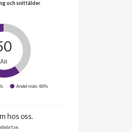
ng och snittålder
50
ÅR
0%
Andel män: 60%
m hos oss.
labrf.se.