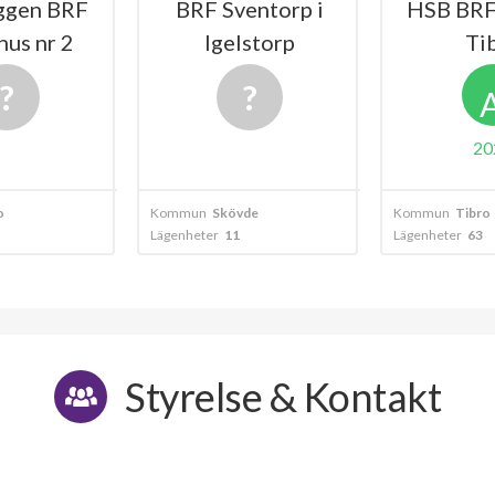
ggen BRF
BRF Sventorp i
HSB BRF 
hus nr 2
Igelstorp
Ti
20
o
Kommun
Skövde
Kommun
Tibro
Lägenheter
11
Lägenheter
63
Styrelse & Kontakt