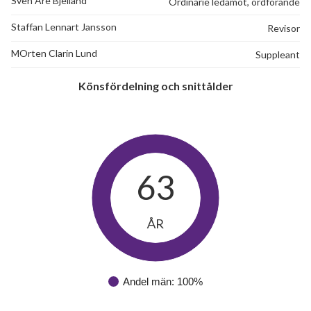
Sven Are Bjelland
Ordinarie ledamot, ordförande
Staffan Lennart Jansson
Revisor
MOrten Clarin Lund
Suppleant
Könsfördelning och snittålder
63
ÅR
Andel män: 100%