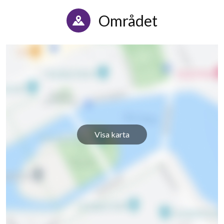
Området
Visa karta