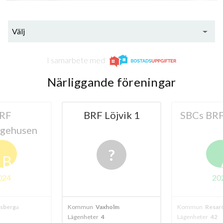
10
Välj
lägenheter
m²
I samarbete med
Närliggande föreningar
Löjvik 1
SBCs BRF Löjvik 2
BRF Kul
A
2024
xholm
Kommun
Resarö
Kommun
Vax
4
Lägenheter
42
Lägenheter
7