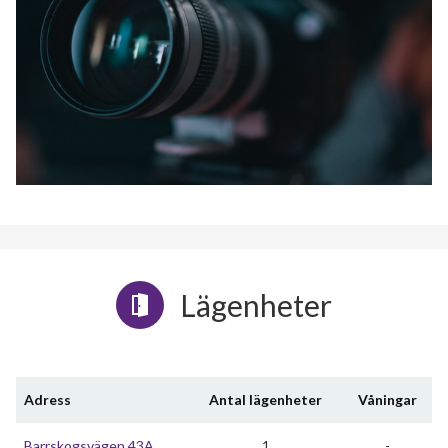
Lägenheter
Adress
Antal lägenheter
Våningar
Barrskogsvägen 43A
1
-