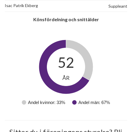
Isac Patrik Ekberg
Suppleant
Könsfördelning och snittålder
52
ÅR
Andel kvinnor: 33%
Andel män: 67%
Sitter du i föreningens styrelse? Bli