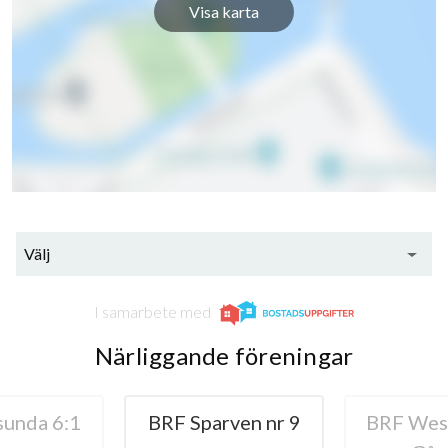
Visa karta
Välj
I samarbete med
Närliggande föreningar
unda 6:1
BRF Sparven nr 9
BRF Wes