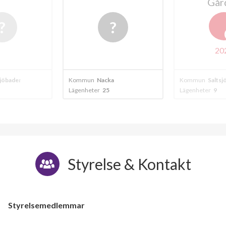
Går
20
sjöbaden
Kommun
Nacka
Kommun
Saltsj
Lägenheter
25
Lägenheter
9
Styrelse & Kontakt
Styrelsemedlemmar