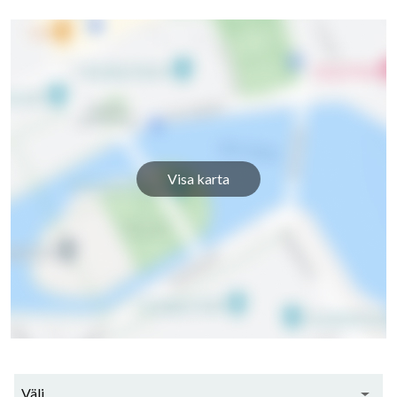
Visa karta
32
lägenheter
Välj