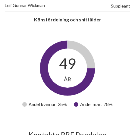
Leif Gunnar Wickman
Suppleant
Könsfördelning och snittålder
49
ÅR
Andel kvinnor: 25%
Andel män: 75%
Kontakta BRF Pendylen