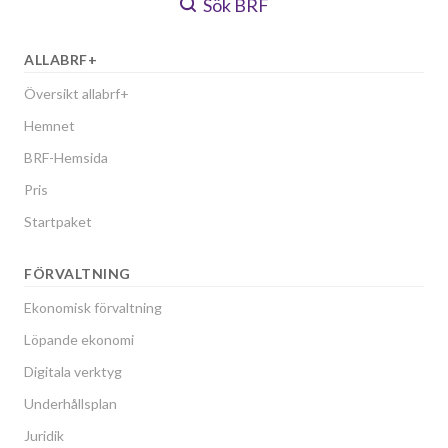
Sök BRF
ALLABRF+
Översikt allabrf+
Hemnet
BRF-Hemsida
Pris
Startpaket
FÖRVALTNING
Ekonomisk förvaltning
Löpande ekonomi
Digitala verktyg
Underhållsplan
Juridik