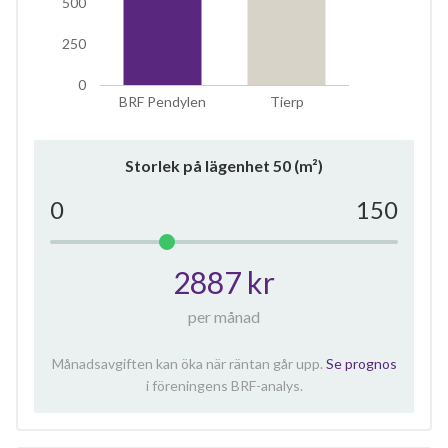
500
250
0
BRF Pendylen
Tierp
Storlek på lägenhet
50
(m²)
0
150
2887 kr
per månad
Månadsavgiften kan öka när räntan går upp.
Se prognos
i föreningens BRF-analys.