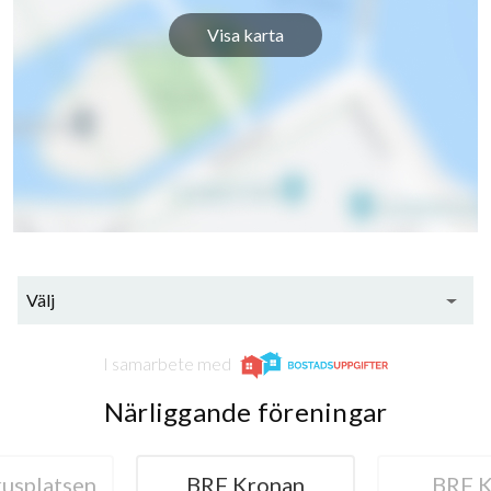
Visa karta
Välj
I samarbete med
Närliggande föreningar
Kronan
BRF Kullen
BRF T