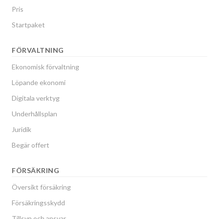
Pris
Startpaket
FÖRVALTNING
Ekonomisk förvaltning
Löpande ekonomi
Digitala verktyg
Underhållsplan
Juridik
Begär offert
FÖRSÄKRING
Översikt försäkring
Försäkringsskydd
Tillsyn och ansvar