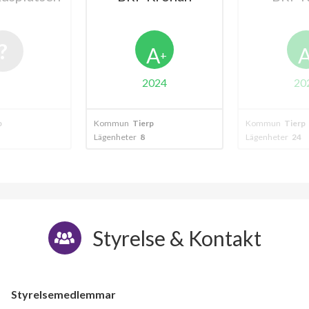
A
A
+
+
024
2024
p
Kommun
Tierp
Kommun
Tierp
Lägenheter
24
Lägenheter
20
Styrelse & Kontakt
Styrelsemedlemmar