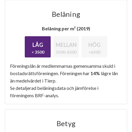
Belåning
Belåning per m² (2019)
LÅG
MELLAN
HÖG
< 3500
3500-6500
>6500
Föreningslån är medlemmarnas gemensamma skuld i
bostadsrättsföreningen. Föreningen har
14%
lägre lån
än medelvärdet i Tierp.
Se detaljerad belåningsdata och jämförelse i
föreningens BRF-analys.
Betyg