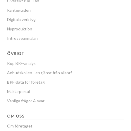
Översikt BRF-Lån
Ränteguiden
Digitala verktyg
Nyproduktion
Intresseanmälan
ÖVRIGT
Köp BRF-analys
Anbudskollen - en tjänst från allabrf
BRF-data för företag
Mäklarportal
Vanliga frågor & svar
OM OSS
Om företaget