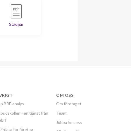
Stadgar
VRIGT
OM OSS
p BRF-analys
Om företaget
budskollen - en tjänst från
Team
labrf
Jobba hos oss
F-data för företag