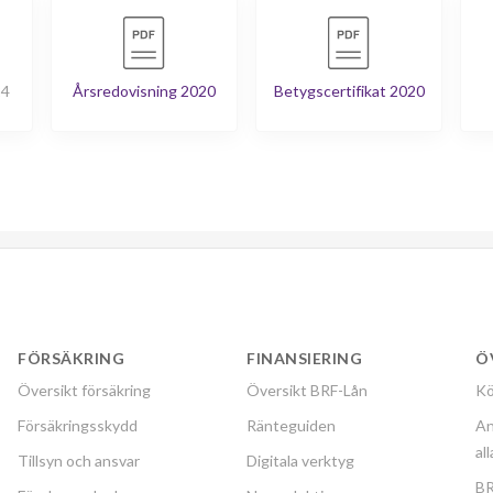
24
Årsredovisning 2020
Betygscertifikat 2020
FÖRSÄKRING
FINANSIERING
Ö
Översikt försäkring
Översikt BRF-Lån
Kö
Försäkringsskydd
Ränteguiden
An
al
Tillsyn och ansvar
Digitala verktyg
BR