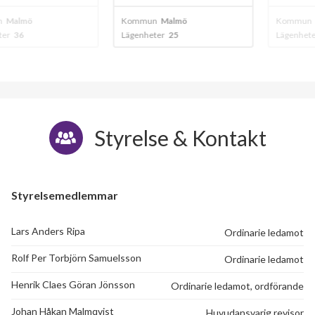
mö
Kommun
Malmö
Kommun
Malm
Lägenheter
25
Lägenheter
16
Styrelse & Kontakt
Styrelsemedlemmar
Lars Anders Ripa
Ordinarie ledamot
Rolf Per Torbjörn Samuelsson
Ordinarie ledamot
Henrik Claes Göran Jönsson
Ordinarie ledamot, ordförande
18
Johan Håkan Malmqvist
Huvudansvarig revisor