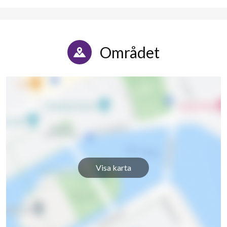
Området
Visa karta