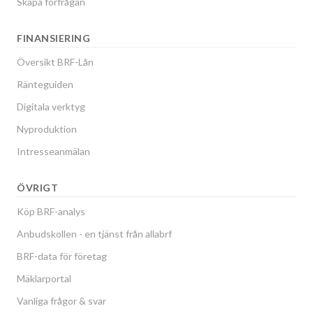
Skapa förfrågan
FINANSIERING
Översikt BRF-Lån
Ränteguiden
Digitala verktyg
Nyproduktion
Intresseanmälan
ÖVRIGT
Köp BRF-analys
Anbudskollen - en tjänst från allabrf
BRF-data för företag
Mäklarportal
Vanliga frågor & svar