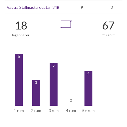
Västra Stallmästaregatan 34B
9
3
6
5
4
3
0
0
1 rum
2 rum
3 rum
4 rum
5+ rum