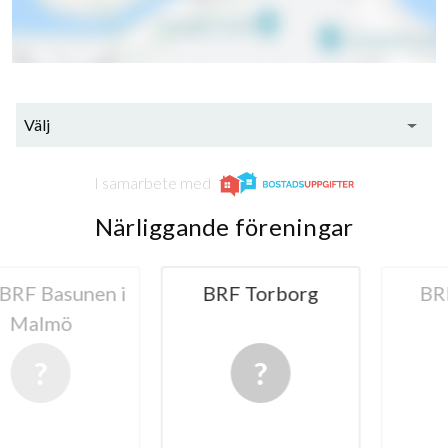
Välj
I samarbete med
Närliggande föreningar
Basunen i
BRF Torborg
BRF Bi
lmö