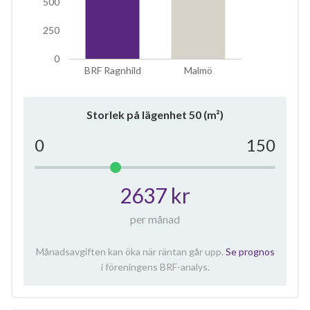
500
250
0
BRF Ragnhild
Malmö
Storlek på lägenhet
50
(m²)
0
150
2637 kr
per månad
Månadsavgiften kan öka när räntan går upp.
Se prognos
i föreningens BRF-analys.