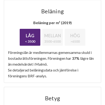
Belåning
Belåning per m² (2019)
LÅG
MELLAN
HÖG
< 3500
3500-6500
>6500
Föreningslån är medlemmarnas gemensamma skuld i
bostadsrättsföreningen. Föreningen har
37%
lägre lån
än medelvärdet i Malmö.
Se detaljerad belåningsdata och jämförelse i
föreningens BRF-analys.
Betyg