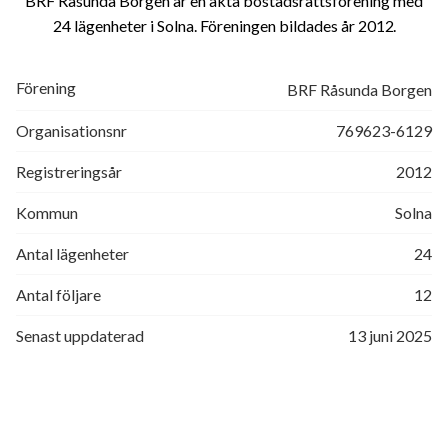
BRF Råsunda Borgen är en äkta bostadsrättsförening med
24 lägenheter i Solna. Föreningen bildades år 2012
Förening
BRF Råsunda Borgen
Organisationsnr
769623-6129
Registreringsår
2012
Kommun
Solna
Antal lägenheter
24
Antal följare
12
Senast uppdaterad
13 juni 2025