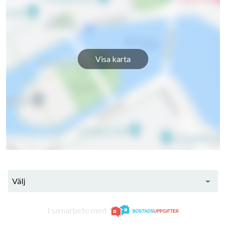
Visa karta
Välj
I samarbete med