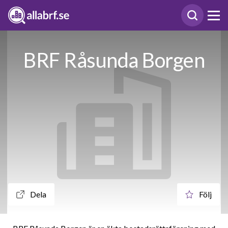
BRF Råsunda Borgen
Dela
Följ