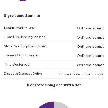
24
Styrelsemedlemmar
lägenheter
Kristina Maria Nises
Ordinarie ledamot
Lukas Nils Henning Jönsson
Ordinarie ledamot
Maria Karin Birgitta Rollstedt
Ordinarie ledamot
Thomas Olof Thilander
Ordinarie ledamot
Timo Oosterveld
Ordinarie ledamot
Elisabeth Erzsebet Dobos
Ordinarie ledamot, ordförande
Könsfördelning och snittålder