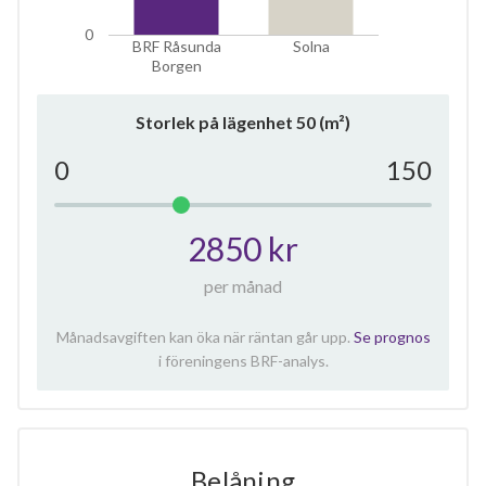
0
BRF Råsunda
Solna
Borgen
Storlek på lägenhet
50
(m²)
0
150
2850 kr
per månad
Månadsavgiften kan öka när räntan går upp.
Se prognos
i föreningens BRF-analys.
Belåning