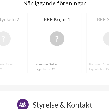
Närliggande föreningar
ckeln 2
BRF Kojan 1
BRF Sp
a råsunda - solna
Kommun
Solna
Kommun
Solna
Lägenheter
23
Lägenheter
15
Styrelse & Kontakt