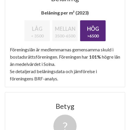
Belåning per m² (2023)
LÅG
MELLAN
HÖG
< 3500
3500-6500
>6500
Föreningslån är medlemmarnas gemensamma skuld i
bostadsrättsföreningen. Föreningen har
101%
högre lån
än medelvärdet i Solna.
Se detaljerad belåningsdata och jämförelse i
föreningens BRF-analys.
Betyg