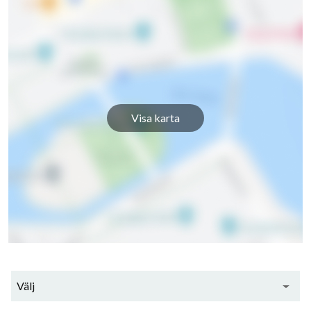
Visa karta
24
lägenheter
Välj