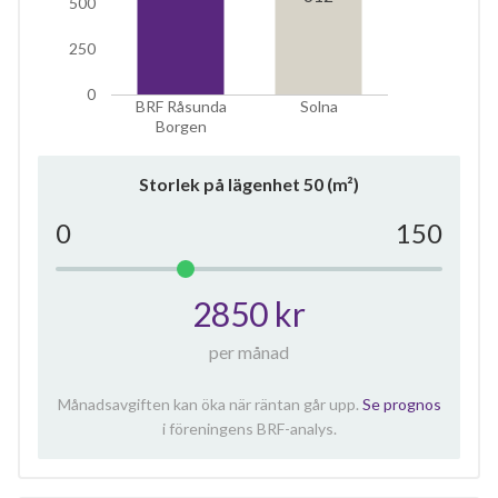
500
250
0
BRF Råsunda
Solna
Borgen
Storlek på lägenhet
50
(m²)
0
150
2850 kr
per månad
Månadsavgiften kan öka när räntan går upp.
Se prognos
i föreningens BRF-analys.