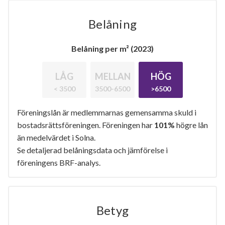
Belåning
Belåning per m² (2023)
LÅG
MELLAN
HÖG
< 3500
3500-6500
>6500
Föreningslån är medlemmarnas gemensamma skuld i
bostadsrättsföreningen. Föreningen har
101%
högre lån
än medelvärdet i Solna.
Se detaljerad belåningsdata och jämförelse i
föreningens BRF-analys.
Betyg