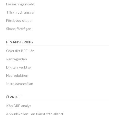
Försäkringsskydd
Tillsyn och ansvar
Förebygg skador
Skapa förfrågan
FINANSIERING
Översikt BRF-Lån
Ränteguiden
Digitala verktyg
Nyproduktion
Intresseanmälan
ÖVRIGT
Köp BRF-analys
Anbudskollen - en tjänst från allabrf