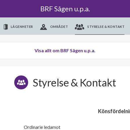
BRF Sågen u.p.a.
LÄGENHETER
OMRÅDET
STYRELSE & KONTAKT
Visa allt om BRF Sågen u.p.a.
Styrelse & Kontakt
Könsfördelni
Ordinarie ledamot