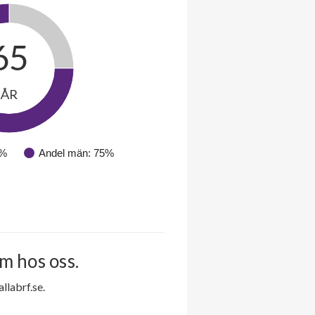
65
ÅR
5%
Andel män: 75%
m hos oss.
labrf.se.