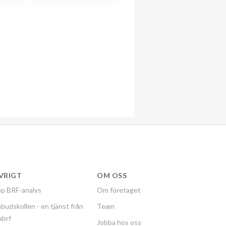
VRIGT
OM OSS
p BRF-analys
Om företaget
budskollen - en tjänst från
Team
labrf
Jobba hos oss