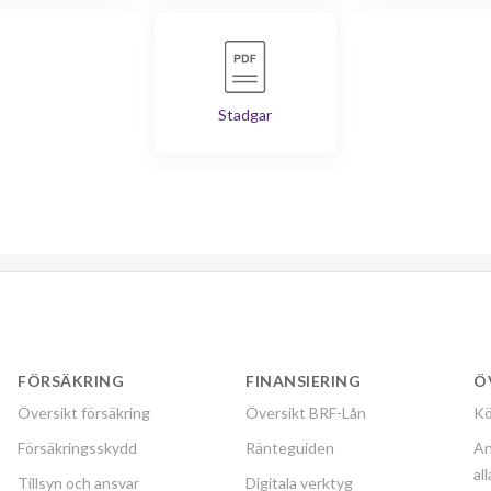
Stadgar
FÖRSÄKRING
FINANSIERING
Ö
Översikt försäkring
Översikt BRF-Lån
Kö
Försäkringsskydd
Ränteguiden
An
al
Tillsyn och ansvar
Digitala verktyg