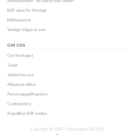
Anbudskollen - en tjänst från allabrf
BRF-data för företag
Mäklarportal
Vanliga frågor & svar
OM OSS
Om företaget
Team
Jobba hos oss
Allmänna villkor
Personuppgiftspolicy
Cookiepolicy
Köpvillkor BRF analys
Copyright © ABRF Technologies AB 2026