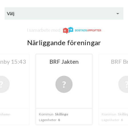
Välj
I samarbete med
Närliggande föreningar
Jakten
BRF Briggen
B
Köpman
inge
Kommun
Skillinge
Kommun
Skilli
Lägenheter
8
Lägenheter
11