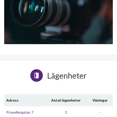
Lägenheter
Adress
Antal lägenheter
Våningar
Propellergatan 7
1
-