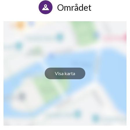
Området
10
Visa karta
lägenheter