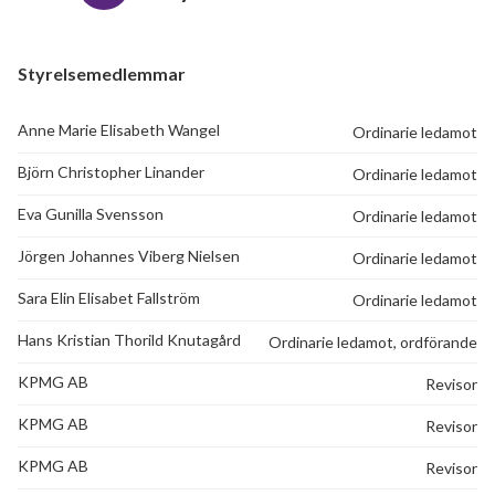
Styrelsemedlemmar
Anne Marie Elisabeth Wangel
Ordinarie ledamot
Björn Christopher Linander
Ordinarie ledamot
Eva Gunilla Svensson
Ordinarie ledamot
Jörgen Johannes Viberg Nielsen
Ordinarie ledamot
Sara Elin Elisabet Fallström
Ordinarie ledamot
Hans Kristian Thorild Knutagård
Ordinarie ledamot, ordförande
KPMG AB
Revisor
KPMG AB
Revisor
KPMG AB
Revisor