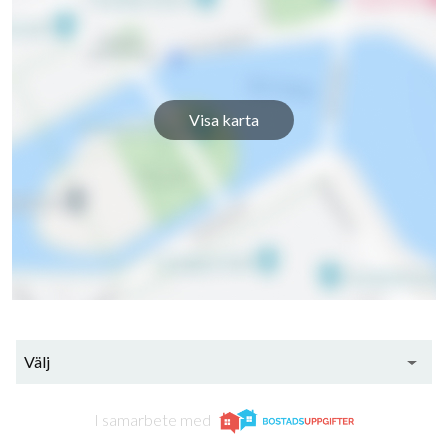
Visa karta
30
lägenheter
Välj
I samarbete med