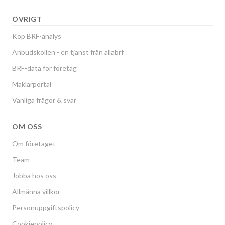
ÖVRIGT
Köp BRF-analys
Anbudskollen - en tjänst från allabrf
BRF-data för företag
Mäklarportal
Vanliga frågor & svar
OM OSS
Om företaget
Team
Jobba hos oss
Allmänna villkor
Personuppgiftspolicy
Cookiepolicy