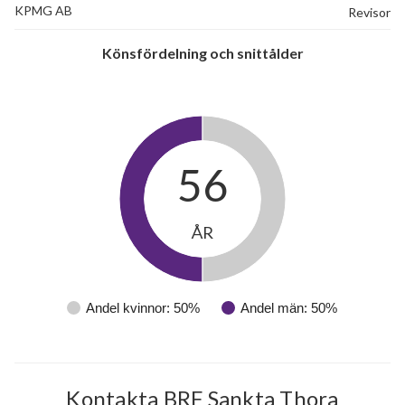
KPMG AB
Revisor
Könsfördelning och snittålder
56
ÅR
Andel kvinnor: 50%
Andel män: 50%
Kontakta BRF Sankta Thora