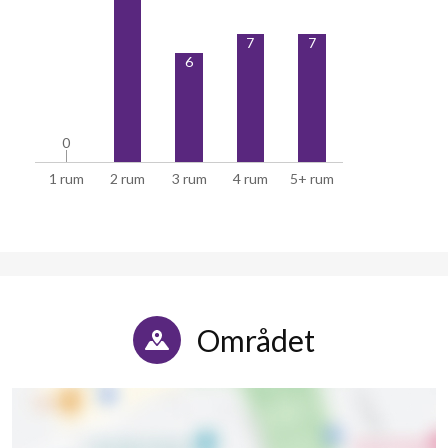
7
7
6
0
0
1 rum
2 rum
3 rum
4 rum
5+ rum
Området