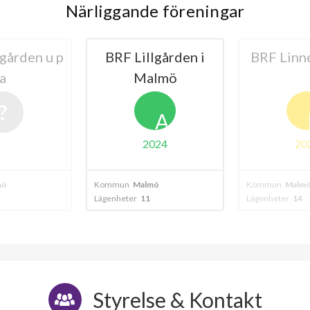
Närliggande föreningar
lgården i
BRF Linnéagården
BRF L
lmö
A
B
024
2024
mö
Kommun
Malmö
Kommun
Malm
Lägenheter
14
Lägenheter
15
Styrelse & Kontakt