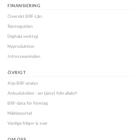
FINANSIERING
Översikt BRF-Lån
Ränteguiden
Digitala verktyg
Nyproduktion
Intresseanmälan
ÖVRIGT
Köp BRF-analys
Anbudskollen - en tjänst från allabrf
BRF-data för företag
Mäklarportal
Vanliga frågor & svar
OM OSS