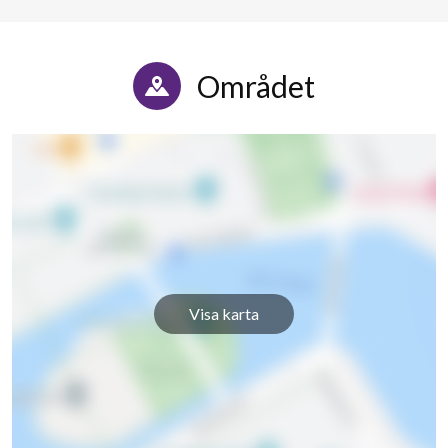
Området
Visa karta