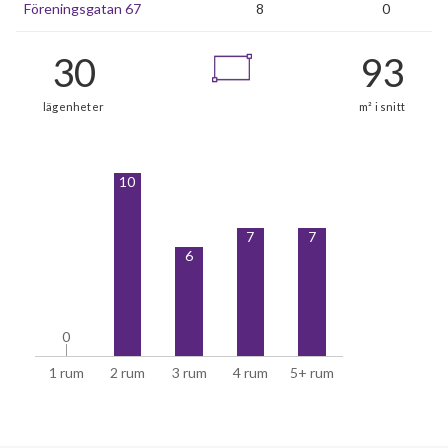
Föreningsgatan 67
8
0
10
30
7
7
lägenheter
6
0
0
1 rum
2 rum
3 rum
4 rum
5+ rum