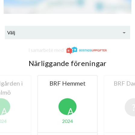
Välj
I samarbete med
Närliggande föreningar
lgården i
BRF Hemmet
BRF Da
lmö
A
A
024
2024