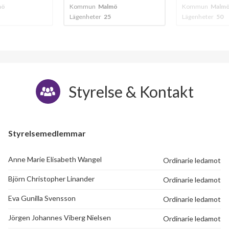
mö
Kommun
Malmö
Kommun
Malm
Lägenheter
25
Lägenheter
50
Styrelse & Kontakt
Styrelsemedlemmar
Anne Marie Elisabeth Wangel
Ordinarie ledamot
Björn Christopher Linander
Ordinarie ledamot
Eva Gunilla Svensson
Ordinarie ledamot
Jörgen Johannes Viberg Nielsen
Ordinarie ledamot