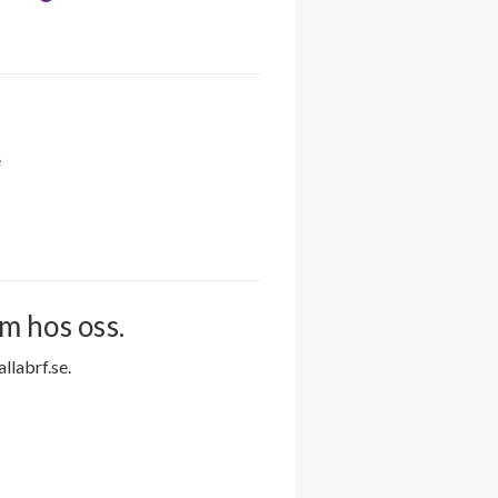
e
m hos oss.
labrf.se.