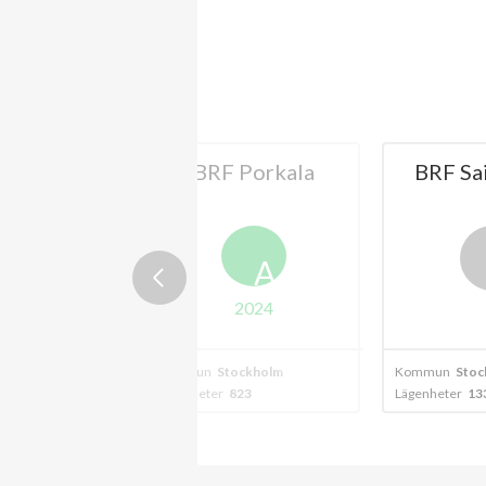
eliusgången
BRF Porkala
BRF Sa
26
A
A
2024
2024
ockholm
Kommun
Stockholm
Kommun
Stoc
6
Lägenheter
823
Lägenheter
13