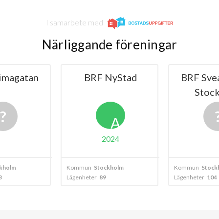
I samarbete med
Närliggande föreningar
imagatan
BRF NyStad
BRF Svea
Stoc
A
2024
kholm
Kommun
Stockholm
Kommun
Stock
3
Lägenheter
89
Lägenheter
104