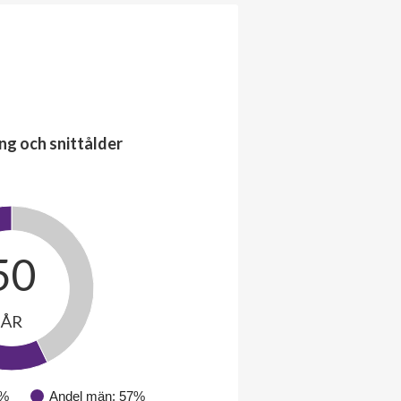
ng och snittålder
50
ÅR
3%
Andel män: 57%