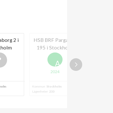
borg 2 i
HSB BRF Pargas nr
HSB 
kholm
195 i Stockholm
Akallahö
Stock
A
2024
holm
Kommun
Stockholm
Kommun
Stockh
Lägenheter
233
Lägenheter
272