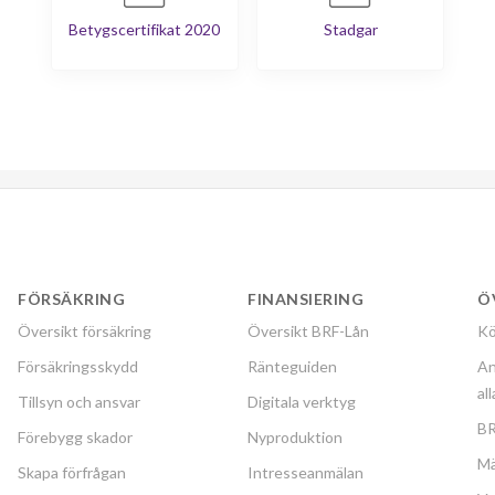
Betygscertifikat 2020
Stadgar
FÖRSÄKRING
FINANSIERING
Ö
Översikt försäkring
Översikt BRF-Lån
Kö
Försäkringsskydd
Ränteguiden
An
al
Tillsyn och ansvar
Digitala verktyg
BR
Förebygg skador
Nyproduktion
Mä
Skapa förfrågan
Intresseanmälan