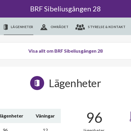
BRF Sibeliusgången 28
LÄGENHETER
OMRÅDET
STYRELSE & KONTAKT
Visa allt om BRF Sibeliusgången 28
Lägenheter
96
 lägenheter
Våningar
96
12
lägenheter