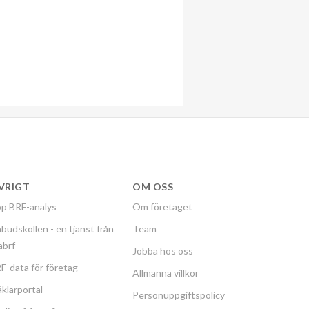
VRIGT
OM OSS
p BRF-analys
Om företaget
budskollen - en tjänst från
Team
labrf
Jobba hos oss
F-data för företag
Allmänna villkor
klarportal
Personuppgiftspolicy