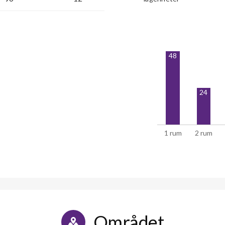
48
24
1 rum
2 rum
Området