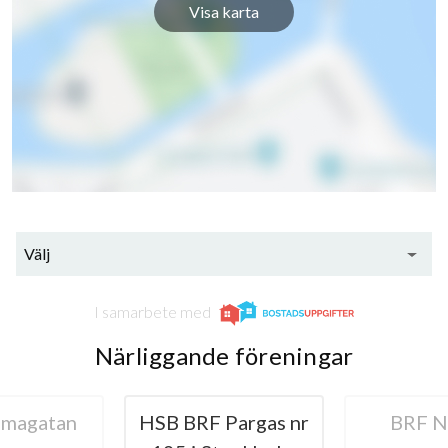
Visa karta
Välj
I samarbete med
Närliggande föreningar
imagatan
HSB BRF Pargas nr
BRF N