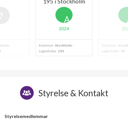
195 i Stockholm
A
2024
20
kholm
Kommun
Stockholm
Kommun
Stock
3
Lägenheter
233
Lägenheter
89
Styrelse & Kontakt
Styrelsemedlemmar