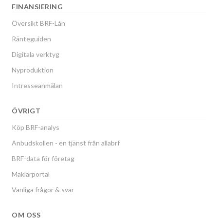
FINANSIERING
Översikt BRF-Lån
Ränteguiden
Digitala verktyg
Nyproduktion
Intresseanmälan
ÖVRIGT
Köp BRF-analys
Anbudskollen - en tjänst från allabrf
BRF-data för företag
Mäklarportal
Vanliga frågor & svar
OM OSS