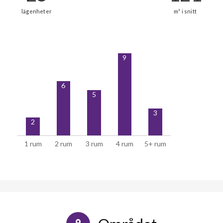
9
6
5
3
2
1 rum
2 rum
3 rum
4 rum
5+ rum