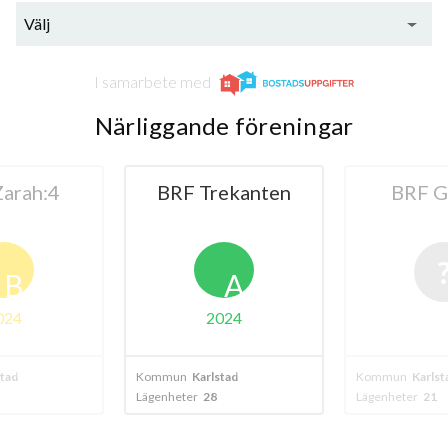
Välj
I samarbete med
Närliggande föreningar
ekanten
BRF Gruvan
BRF Gr
A
024
stad
Kommun
Karlstad
Kommun
Karlst
Lägenheter
21
Lägenheter
5