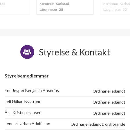
stad
Kommun
Karlstad
Kommun
Karlst
Lägenheter
28
Lägenheter
32
Styrelse & Kontakt
Styrelsemedlemmar
Eric Jesper Benjamin Anserius
Ordinarie ledamot
Leif Håkan Nyström
Ordinarie ledamot
Åsa Kristina Hansen
Ordinarie ledamot
Lennart Urban Adolfsson
Ordinarie ledamot, ordförande