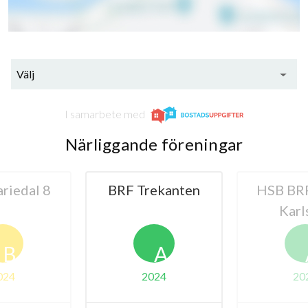
Välj
I samarbete med
Närliggande föreningar
riedal 8
BRF Trekanten
HSB BRF
Karl
B
A
024
2024
20