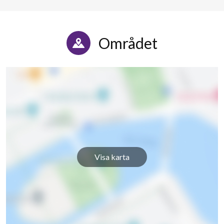
Området
Visa karta