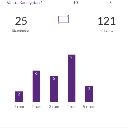
Västra Kanalgatan 1
10
5
25
9
lägenheter
m²
6
5
3
2
1 rum
2 rum
3 rum
4 rum
5+ rum