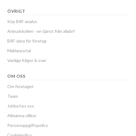
ÖVRIGT
Köp BRF-analys
Anbudskollen - en tjänst från allabrf
BRF-data för företag
Mäklarportal
Vanliga frågor & svar
OM OSS
Om företaget
Team
Jobba hos oss
Allmänna villkor
Personuppgiftspolicy
Cookiepolicy