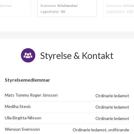
ianstad
Kommun
Kristianstad
Kommun
Kristi
Lägenheter
150
Lägenheter
48
Styrelse & Kontakt
Styrelsemedlemmar
Mats Tommy Roger Jönsson
Ordinarie ledamot
Mediha Stevic
Ordinarie ledamot
Ulla Birgitta Nilsson
Ordinarie ledamot
Wenyun Svensson
Ordinarie ledamot, ordförande