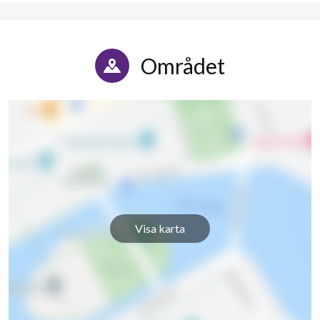
Området
Visa karta
20