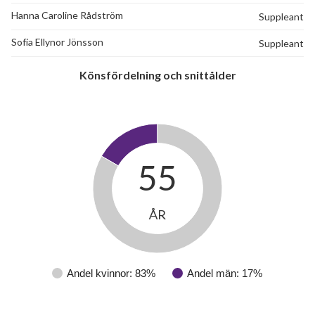
Hanna Caroline Rådström
Suppleant
Sofia Ellynor Jönsson
Suppleant
Könsfördelning och snittålder
55
ÅR
Andel kvinnor: 83%
Andel män: 17%