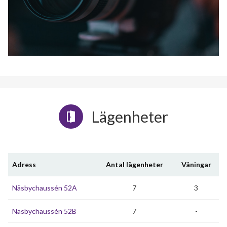
Lägenheter
Adress
Antal lägenheter
Våningar
Näsbychaussén 52A
7
3
Näsbychaussén 52B
7
-