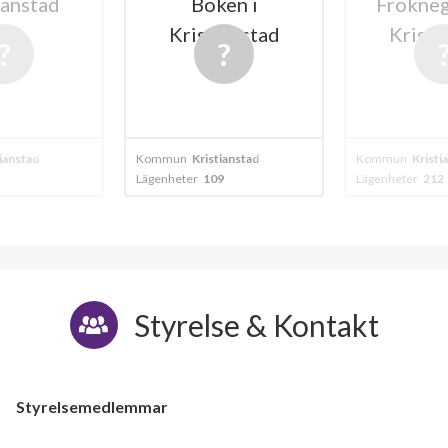
tad
Boken i
Fröknegård
Kristianstad
Kristianst
d
Kommun
Kristianstad
Kommun
Kristianstad
Lägenheter
109
Lägenheter
212
Styrelse & Kontakt
Styrelsemedlemmar