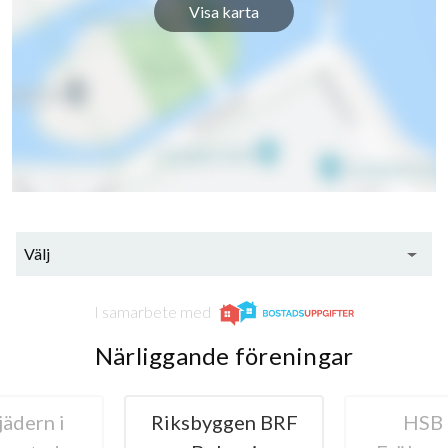
Visa karta
Välj
I samarbete med
Närliggande föreningar
rn i
Riksbyggen BRF
HSB BR