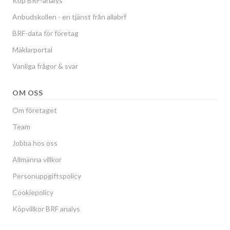
Köp BRF-analys
Anbudskollen - en tjänst från allabrf
BRF-data för företag
Mäklarportal
Vanliga frågor & svar
OM OSS
Om företaget
Team
Jobba hos oss
Allmänna villkor
Personuppgiftspolicy
Cookiepolicy
Köpvillkor BRF analys