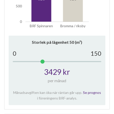
500
0
BRF Spinnaren
Bromma / riksby
Storlek på lägenhet
50
(m²)
0
150
3429 kr
per månad
Månadsavgiften kan öka när räntan går upp.
Se prognos
i föreningens BRF-analys.