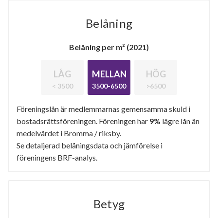
Belåning
Belåning per m² (2021)
LÅG
MELLAN
HÖG
< 3500
3500-6500
>6500
Föreningslån är medlemmarnas gemensamma skuld i
bostadsrättsföreningen. Föreningen har
9%
lägre lån än
medelvärdet i Bromma / riksby.
Se detaljerad belåningsdata och jämförelse i
föreningens BRF-analys.
Betyg