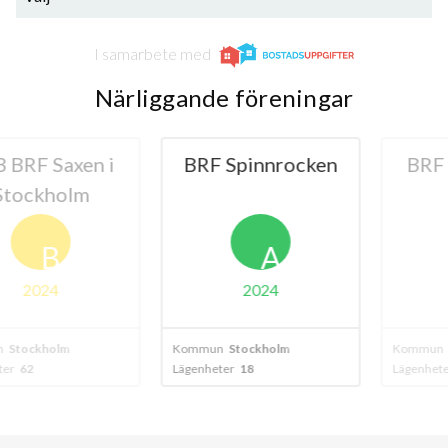
I samarbete med
Närliggande föreningar
 Saxen i
BRF Spinnrocken
BRF Väv
kholm
B
A
024
2024
kholm
Kommun
Stockholm
Kommun
Stock
Lägenheter
18
Lägenheter
48