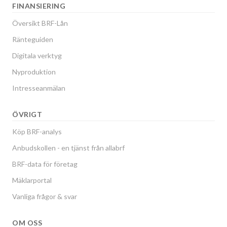
FINANSIERING
Översikt BRF-Lån
Ränteguiden
Digitala verktyg
Nyproduktion
Intresseanmälan
ÖVRIGT
Köp BRF-analys
Anbudskollen - en tjänst från allabrf
BRF-data för företag
Mäklarportal
Vanliga frågor & svar
OM OSS