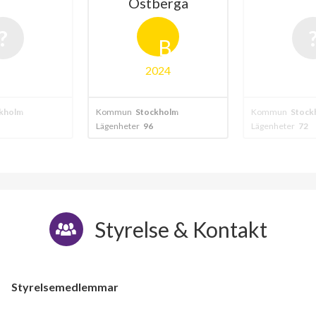
Östberga
B
2024
kholm
Kommun
Stockholm
Kommun
Stock
Lägenheter
96
Lägenheter
72
Styrelse & Kontakt
Styrelsemedlemmar