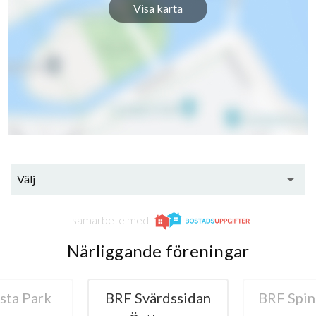
Visa karta
Välj
I samarbete med
Närliggande föreningar
sta Park
BRF Svärdssidan
BRF Spin